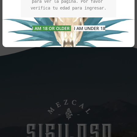
para ver la página. Por favor 
RELATED PROJECTS
verifica tu edad para ingresar.
LEO UTEU ULLAMCORPER
I AM 18 OR OLDER
I AM UNDER 18
KITCHEN