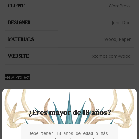
CLIENT
WordPress
DESIGNER
John Doe
MATERIALS
Wood, Paper
WEBSITE
xtemos.com/wood
View Project
¿Eres mayor de 18 años?
Older
Debe tener 18 años de edad o más 